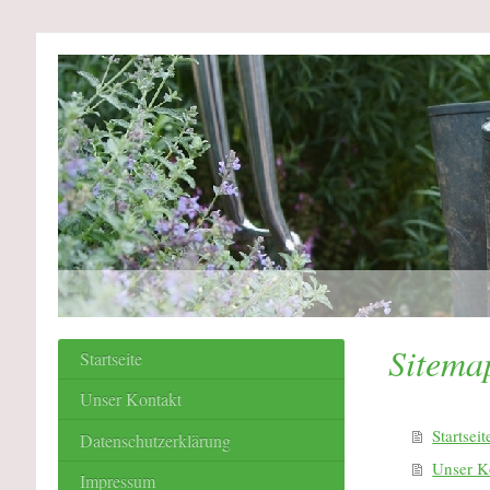
Sitema
Startseite
Unser Kontakt
Startseit
Datenschutzerklärung
Unser K
Impressum